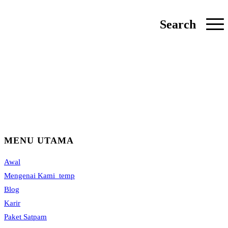
Search
MENU UTAMA
Awal
Mengenai Kami_temp
Blog
Karir
Paket Satpam