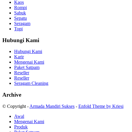
Kaos
Rompi
Sabuk
Sepatu
Seragam
Topi
Hubungi Kami
Hubungi Kami
Karir
Mengenai Kami
Paket Satpam
Reseller
Reseller
Seragam Cleaning
Archive
© Copyright -
Armada Mandiri Sukses
-
Enfold Theme by Kriesi
Awal
Mengenai Kami
Produk