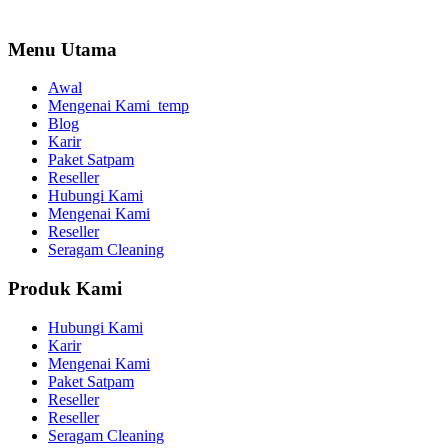
Menu Utama
Awal
Mengenai Kami_temp
Blog
Karir
Paket Satpam
Reseller
Hubungi Kami
Mengenai Kami
Reseller
Seragam Cleaning
Produk Kami
Hubungi Kami
Karir
Mengenai Kami
Paket Satpam
Reseller
Reseller
Seragam Cleaning