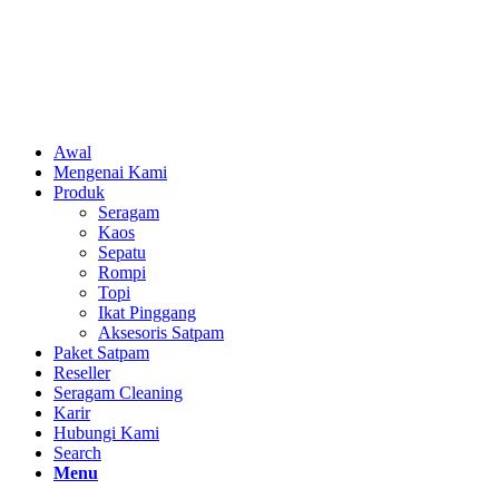
Awal
Mengenai Kami
Produk
Seragam
Kaos
Sepatu
Rompi
Topi
Ikat Pinggang
Aksesoris Satpam
Paket Satpam
Reseller
Seragam Cleaning
Karir
Hubungi Kami
Search
Menu