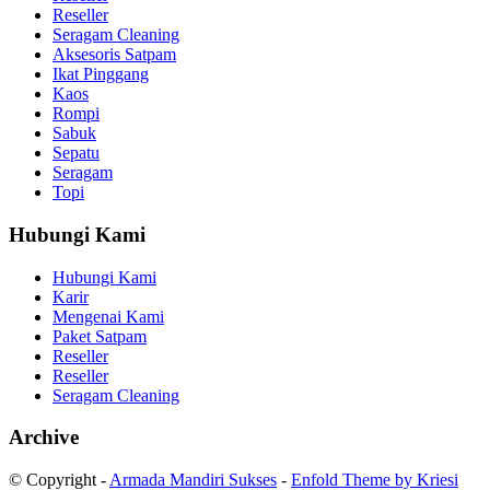
Reseller
Seragam Cleaning
Aksesoris Satpam
Ikat Pinggang
Kaos
Rompi
Sabuk
Sepatu
Seragam
Topi
Hubungi Kami
Hubungi Kami
Karir
Mengenai Kami
Paket Satpam
Reseller
Reseller
Seragam Cleaning
Archive
© Copyright -
Armada Mandiri Sukses
-
Enfold Theme by Kriesi