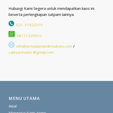
Hubungi Kami Segera untuk mendapatkan kaos ini
beserta perlengkapan satpam lainnya.
021-31922210
08111229910
info@armadamandirisukses.com
/
salesarmada1@gmail.com
MENU UTAMA
Awal
Mengenai Kami_temp